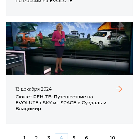
по России на EVOLUTE
13
декабря
2024
Сюжет РЕН-ТВ: Путешествие на
EVOLUTE i-SKY
и
i-SPACE
в Суздаль и
Владимир
1
2
3
4
5
6
…
10