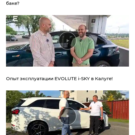
баке?
Опыт эксплуатации EVOLUTE i‑SKY в Калуге!