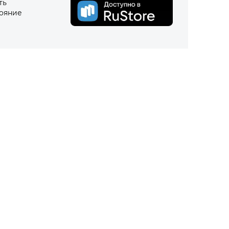
ть
тояние