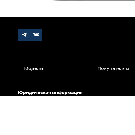
Модели
Покупателям
Юридическая информация
Вся информация, представленная на данном сайте,
носит исключительно информационный характер и 
Изображения автомобилей могут отличаться от сер
являются рекомендованными розничными ценами и 
наличии автомобилей, комплектациях, стоимости,