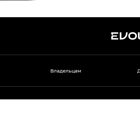
Владельцам
 включая изображения автомобилей, их комплектации, техн
не является публичной офертой, определяемой положениям
ийных моделей, часть оборудования может быть доступна т
могут отличаться от фактических цен, действующих у оф
 условиях приобретения и оформления уточняйте у официа