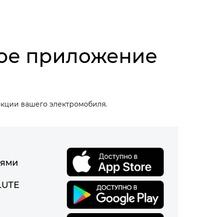
ое приложение
кции вашего электромобиля.
иями
LUTE