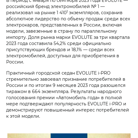
В период с января по сентябрь 2023 года EVOLUTE —
российский бренд электромобилей № 1 —
1
реализовал на рынке 1 410
экземпляров, сохранив
абсолютное лидерство по объему продаж среди всех
электрокаров, представленных в России, включая
модели, завезенные в страну по параллельному
импорту. Доля рынка марки EVOLUTE за три квартала
2023 года составила 54,2% среди официально
присутствующих брендов и 18,1% — среди всех
электромобилей, доступных для приобретения в
России.
Практичный городской седан EVOLUTE i‑PRO
стремительно завоевал признание потребителей в
России и по итогам 9 месяцев 2023 года разошелся
тиражом в 664 экземпляра. Результаты народного
голосования премии «Автомобиль года» в полной
мере подтверждают популярность EVOLUTE i‑PRO и
демонстрируют повышенный интерес потребителей
к этой модели.