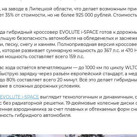
 на заводе в Липецкой области, что делает возможным пр
т 35% от стоимости, но не более 925 000 рублей. Стоимос
да гибридный кроссовер EVOLUTE i‑SPACE готов к дорожн
ольшую безопасность автомобиля на обледенелых и заснеже
и, песку, снегу и камням. Полноприводная версия кроссов
которая развивает суммарную мощность до 367 л.с. и 470 
ая мощность составляет всего 159 л.с.
 хода остаётся впечатляющим — до 1000 км по циклу WLTC. 
быструю зарядку через разъём европейский стандарт, а ме
 до 80% составляет всего 20 минут. Всё это делает гибри
аже в сложных дорожных условиях.
EVOLUTE i‑SPACE
выглядит технологичным и динамичным, 
ас без радиаторной решетки. 19-дюймовые колесные диски
нная аэродинамика за счет плавных и обтекаемых форм сн
чность гибридного автомобиля.