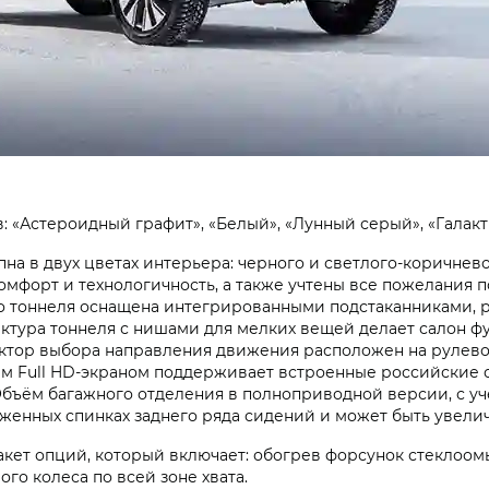
: «Астероидный графит», «Белый», «Лунный серый», «Галакт
пна в двух цветах интерьера: черного и светлого-коричнев
омфорт и технологичность, а также учтены все пожелания 
о тоннеля оснащена интегрированными подстаканниками, 
ктура тоннеля с нишами для мелких вещей делает салон ф
ктор выбора направления движения расположен на рулевой
ым Full HD-экраном поддерживает встроенные российские 
 Объём багажного отделения в полноприводной версии, с 
енных спинках заднего ряда сидений и может быть увеличе
кет опций, который включает: обогрев форсунок стеклоом
ого колеса по всей зоне хвата.