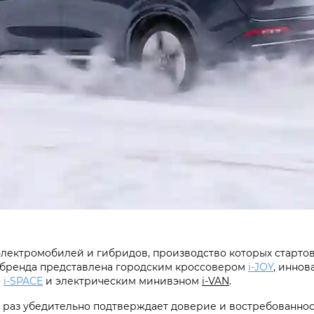
ектромобилей и гибридов, производство которых стартова
а бренда представлена городским кроссовером
i‑JOY
, инно
м
i‑SPACE
и электрическим минивэном
i‑VAN
.
раз убедительно подтверждает доверие и востребованност