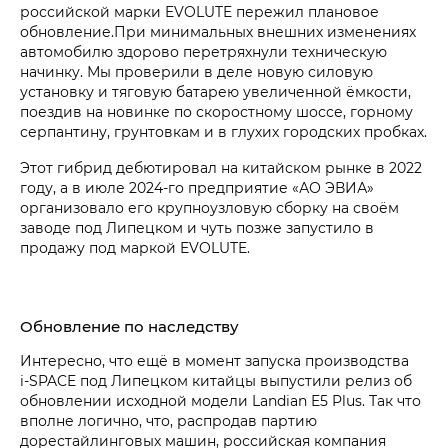
российской марки EVOLUTE пережил плановое
обновление.При минимальных внешних изменениях
автомобилю здорово перетряхнули техническую
начинку. Мы проверили в деле новую силовую
установку и тяговую батарею увеличенной ёмкости,
поездив на новинке по скоростному шоссе, горному
серпантину, грунтовкам и в глухих городских пробках.
Этот гибрид дебютировал на китайском рынке в 2022
году, а в июле 2024-го предприятие «АО ЭВИА»
организовало его крупноузловую сборку на своём
заводе под Липецком и чуть позже запустило в
продажу под маркой EVOLUTE.
Обновление по наследству
Интересно, что ещё в момент запуска производства
i‑SPACE под Липецком китайцы выпустили релиз об
обновлении исходной модели Landian E5 Plus. Так что
вполне логично, что, распродав партию
дорестайлинговых машин, российская компания