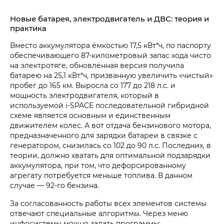
Новые батарея, электродвигатель и ДВС: теория и
практика
Вместо аккумулятора ёмкостью 17,5 кВт*ч, по паспорту
обеспечивающего 87-километровый запас хода чисто
на электротяге, обновлённая версия получила
батарею на 25,1 кВт*ч, призванную увеличить «чистый»
пробег до 165 км. Выросла со 177 до 218 л.с. и
мощность электродвигателя, который в
используемой i‑SPACE последовательной гибридной
схеме является основным и единственным
движителем колес. А вот отдача бензинового мотора,
предназначенного для зарядки батареи в связке с
генератором, снизилась со 102 до 90 л.с. Последних, в
теории, должно хватать для оптимальной подзарядки
аккумулятора, при том, что дефорсированному
агрегату потребуется меньше топлива. В данном
случае — 92-го бензина.
За согласованность работы всех элементов системы
отвечают специальные алгоритмы. Через меню
инфосистемы можно задать программы: