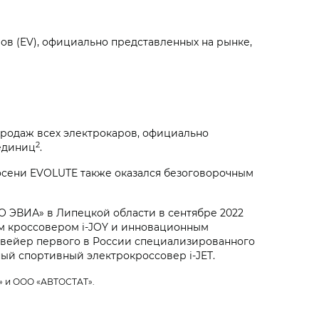
ов (EV), официально представленных на рынке,
родаж всех электрокаров, официально
2
 единиц
.
 осени EVOLUTE также оказался безоговорочным
О ЭВИА» в Липецкой области в сентябре 2022
им кроссовером i‑JOY и инновационным
онвейер первого в России специализированного
ный спортивный электрокроссовер i‑JET.
» и ООО «АВТОСТАТ».