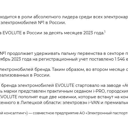
ходится в роли абсолютного лидера среди всех электрокар
а электромобилей №1 в России.
1
 EVOLUTE в России за десять месяцев 2023 года.
1 продолжает удерживать пальму первенства в секторе п
тябрь 2023 года на регистрационный учет поставлено 1 546
электромобилей бренда. Таким образом, во втором месяце
ализованных в России.
бренда электромобилей EVOLUTE стартовало на заводе «А
ль марки представлен практичным седаном i‑PRO, городск
у EVOLUTE пополнят еще две новинки, которые встанут на к
женного в Липецкой области: электровэн i‑VAN и премиаль
й консалтинг») — совместное предприятие АО «Электронный паспорт