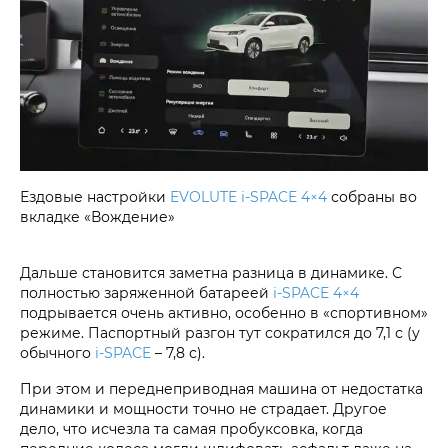
Ездовые настройки
EVOLUTE i‑SPACE 4×4
собраны во
вкладке «Вождение»
Дальше становится заметна разница в динамике. С
полностью заряженной батареей
i‑SPACE 4×4
подрывается очень активно, особенно в «спортивном»
режиме. Паспортный разгон тут сократился до 7,1 с (у
обычного
i‑SPACE
– 7,8 с).
При этом и переднеприводная машина от недостатка
динамики и мощности точно не страдает. Другое
дело, что исчезла та самая пробуксовка, когда