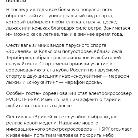
области
В последние годы все большую популярность
обретает кайтинг: универсальный вид спорта,
который выбирают любители кататься на доске,
лыжах или коньках благодаря силе ветра. Заниматься
им можно как в летнее, так и в зимнее время года.
Фестиваль зимних видов парусного спорта
«Эривейв» на Кольском полуострове, вблизи села
Териберка, собрал профессионалов и любителей
сноукайтинга. Спортсмены приняли участие в
соревнованиях этапа кубка России по парусному
спорту в двух дисциплинах: «сноукайтинг — марафон
лыжи» и «сноукайтинг — марафон доска».
Особым гостем соревнований стал электрокроссовер
EVOLUTE i‑SKY. Именно над ним эффектно парили
любители полетать на доске.
Фестиваль «Эривейв» не случайно выбрали для
релиза новой модели. Название нового
инновационного электрокроссовера — i‑SKY отсылает
к извечным попыткам человека покорить небо.