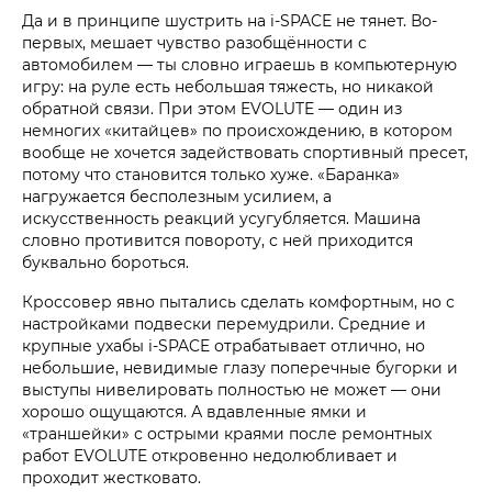
Да и в принципе шустрить на i‑SPACE не тянет. Во-
первых, мешает чувство разобщённости с
автомобилем — ты словно играешь в компьютерную
игру: на руле есть небольшая тяжесть, но никакой
обратной связи. При этом EVOLUTE — один из
немногих «китайцев» по происхождению, в котором
вообще не хочется задействовать спортивный пресет,
потому что становится только хуже. «Баранка»
нагружается бесполезным усилием, а
искусственность реакций усугубляется. Машина
словно противится повороту, с ней приходится
буквально бороться.
Кроссовер явно пытались сделать комфортным, но с
настройками подвески перемудрили. Средние и
крупные ухабы i‑SPACE отрабатывает отлично, но
небольшие, невидимые глазу поперечные бугорки и
выступы нивелировать полностью не может — они
хорошо ощущаются. А вдавленные ямки и
«траншейки» с острыми краями после ремонтных
работ EVOLUTE откровенно недолюбливает и
проходит жестковато.