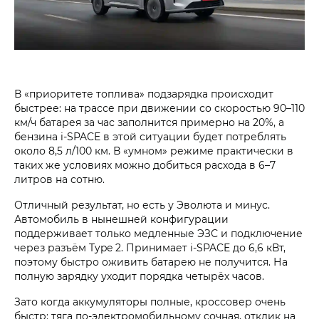
В «приоритете топлива» подзарядка происходит
быстрее: на трассе при движении со скоростью 90–110
км/ч батарея за час заполнится примерно на 20%, а
бензина i‑SPACE в этой ситуации будет потреблять
около 8,5 л/100 км. В «умном» режиме практически в
таких же условиях можно добиться расхода в 6–7
литров на сотню.
Отличный результат, но есть у Эволюта и минус.
Автомобиль в нынешней конфигурации
поддерживает только медленные ЭЗС и подключение
через разъём Type 2. Принимает i‑SPACE до 6,6 кВт,
поэтому быстро оживить батарею не получится. На
полную зарядку уходит порядка четырёх часов.
Зато когда аккумуляторы полные, кроссовер очень
быстр: тяга по-электромобильному сочная, отклик на