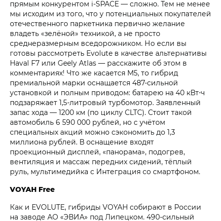
прямым конкурентом i‑SPACE — сложно. Тем не менее
мы исходим из того, что у потенциальных покупателей
отечественного паркетника первично желание
владеть «зелёной» техникой, а не просто
среднеразмерным вседорожником. Но если вы
готовы рассмотреть Evolute в качестве альтернативы
Haval F7 или Geely Atlas — расскажите об этом в
комментариях! Что же касается M5, то гибрид
премиальной марки оснащается 487-сильной
установкой и полным приводом: батарею на 40 кВт⋅ч
подзаряжает 1,5-литровый турбомотор. Заявленный
запас хода — 1200 км (по циклу CLTC). Стоит такой
автомобиль 6 590 000 рублей, но с учётом
специальных акций можно сэкономить до 1,3
миллиона рублей. В оснащение входят
проекционный дисплей, «панорама», подогрев,
вентиляция и массаж передних сидений, тёплый
руль, мультимедийка с Интеграция со смартфоном.
VOYAH Free
Как и EVOLUTE, гибриды VOYAH собирают в России
на заводе АО «ЭВИА» под Липецком. 490-сильный