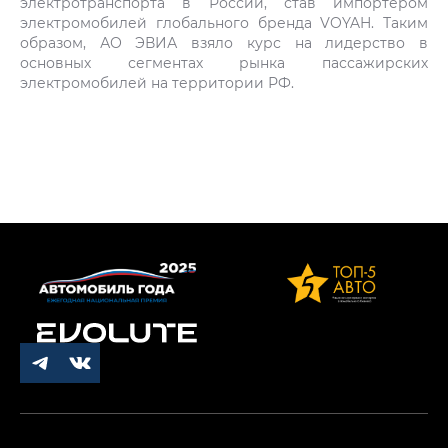
электротранспорта в России, став импортером
электромобилей глобального бренда VOYAH. Таким
образом, АО ЭВИА взяло курс на лидерство в
основных сегментах рынка пассажирских
электромобилей на территории РФ.