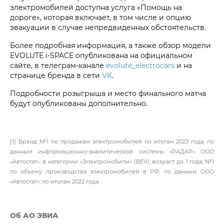
электромобилей доступна услуга «Помощь на
дороге», которая включает, в том числе и опцию
эвакуации в случае непредвиденных обстоятельств.
Более подробная информация, а также обзор модели
EVOLUTE i‑SPACE опубликована на официальном
сайте, в телеграм-канале
evolute_electrocars
и на
странице бренда в сети
VK
.
Подробности розыгрыша и место финального матча
будут опубликованы дополнительно.
[1] Бренд №1 по продажам электромобилей по итогам 2023 года, по
данным информационно-аналитической системы «РАДАР» ООО
«Автостат», в категории «Электромобили» (BEV), возраст до 1 года; №1
по объему производства электромобилей в РФ, по данным ООО
«Автостат», по итогам 2022 года.
Об АО ЭВИА