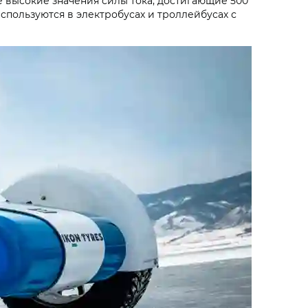
ые высокие значения силы тока, достигающие 500
спользуются в электробусах и троллейбусах с