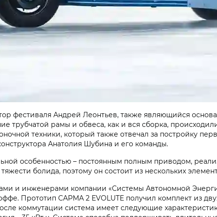
ор фестиваля Андрей Леонтьев, также являющийся основат
ние трубчатой рамы и обвеса, как и вся сборка, происходи
гоночной техники, который также отвечал за постройку пе
онструктора Анатолия Шубина и его команды.
ьной особенностью – постоянным полным приводом, реали
 тяжести болида, поэтому он состоит из нескольких элемен
ами и инженерами компании «Системы Автономной Энергии»
оффе. Прототип САРМА 2 EVOLUTE получил комплект из дву
После коммутации система имеет следующие характеристики