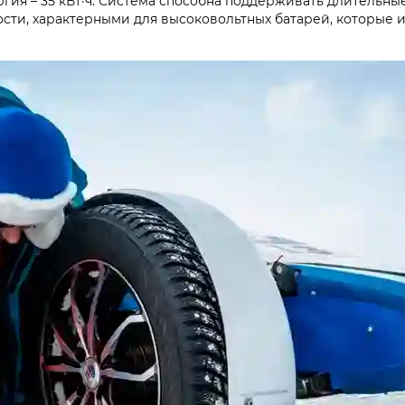
ергия – 35 кВт·ч. Система способна поддерживать длительн
сти, характерными для высоковольтных батарей, которые и