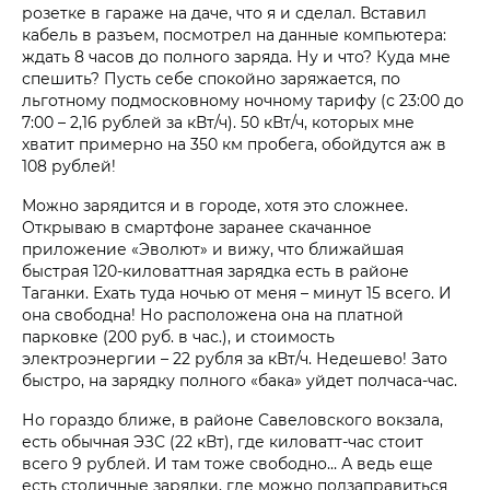
розетке в гараже на даче, что я и сделал. Вставил
кабель в разъем, посмотрел на данные компьютера:
ждать 8 часов до полного заряда. Ну и что? Куда мне
спешить? Пусть себе спокойно заряжается, по
льготному подмосковному ночному тарифу (с 23:00 до
7:00 – 2,16 рублей за кВт/ч). 50 кВт/ч, которых мне
хватит примерно на 350 км пробега, обойдутся аж в
108 рублей!
Можно зарядится и в городе, хотя это сложнее.
Открываю в смартфоне заранее скачанное
приложение «Эволют» и вижу, что ближайшая
быстрая 120-киловаттная зарядка есть в районе
Таганки. Ехать туда ночью от меня – минут 15 всего. И
она свободна! Но расположена она на платной
парковке (200 руб. в час.), и стоимость
электроэнергии – 22 рубля за кВт/ч. Недешево! Зато
быстро, на зарядку полного «бака» уйдет полчаса-час.
Но гораздо ближе, в районе Савеловского вокзала,
есть обычная ЭЗС (22 кВт), где киловатт-час стоит
всего 9 рублей. И там тоже свободно… А ведь еще
есть столичные зарядки, где можно подзаправиться