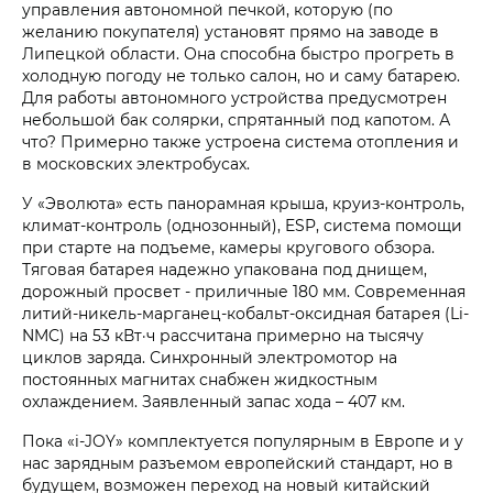
управления автономной печкой, которую (по
желанию покупателя) установят прямо на заводе в
Липецкой области. Она способна быстро прогреть в
холодную погоду не только салон, но и саму батарею.
Для работы автономного устройства предусмотрен
небольшой бак солярки, спрятанный под капотом. А
что? Примерно также устроена система отопления и
в московских электробусах.
У «Эволюта» есть панорамная крыша, круиз-контроль,
климат-контроль (однозонный), ESP, система помощи
при старте на подъеме, камеры кругового обзора.
Тяговая батарея надежно упакована под днищем,
дорожный просвет - приличные 180 мм. Современная
литий-никель-марганец-кобальт-оксидная батарея (Li-
NMC) на 53 кВт·ч рассчитана примерно на тысячу
циклов заряда. Синхронный электромотор на
постоянных магнитах снабжен жидкостным
охлаждением. Заявленный запас хода – 407 км.
Пока «i‑JOY» комплектуется популярным в Европе и у
нас зарядным разъемом европейский стандарт, но в
будущем, возможен переход на новый китайский