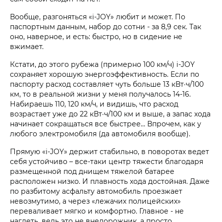
Вообще, разгоняться «i‑JOY» любит и может. По
паспортным данным, набор до сотни - за 8,9 сек. Так
оно, наверное, и есть: быстро, но в сидение не
вжимает.
Кстати, до этого рубежа (примерно 100 км/ч) i‑JOY
сохраняет хорошую энергоэффективность. Если по
паспорту расход составляет чуть больше 13 кВт·ч/100
км, то в реальной жизни у меня получалось 14-16.
Набираешь 110, 120 км/ч, и видишь, что расход
возрастает уже до 22 кВт·ч/100 км и выше, а запас хода
начинает сокращаться все быстрее… Впрочем, как у
любого электромобиля (да автомобиля вообще).
Прямую «i‑JOY» держит стабильно, в поворотах ведет
себя устойчиво – все-таки центр тяжести благодаря
размещенной под днищем тяжелой батарее
расположен низко. И плавность хода достойная. Даже
по разбитому асфальту автомобиль проезжает
невозмутимо, а через «лежачих полицейских»
переваливает мягко и комфортно. Главное - не
наглеть, ведь это не внедорожник, а просто