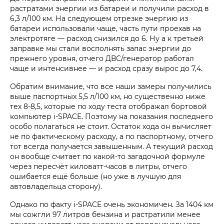
растратами энергии из батареи и получили расход в
6,3 л/100 км. На следующем отрезке энергию из
батареи использовали чаще, часть пути проехав на
электротяге — расход снизился до 6. Ну а к третьей
заправке мы стали восполнять запас энергии до
прежнего уровня, отчего ДВС/генератор работал
чаще и интенсивнее — и расход сразу вырос до 7,4.
Обратим внимание, что все наши замеры получились
выше паспортных 5,5 л/100 км, но существенно ниже
тех 8-8,5, которые по ходу теста отображал бортовой
компьютер i‑SPACE. Поэтому на показания последнего
особо полагаться не стоит. Остаток хода он вычисляет
не по фактическому расходу, а по паспортному, отчего
тот всегда получается завышенным. А текущий расход
он вообще считает по какой-то загадочной формуле
через пересчёт киловатт-часов в литры, отчего
ошибается ещё больше (но уже в лучшую для
автовладельца сторону).
Однако по факту i‑SPACE очень экономичен. За 1404 км
мы сожгли 97 литров бензина и растратили менее