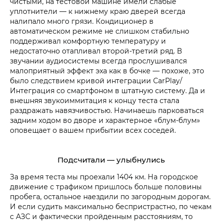
чистыми, на тестовой машине имели слабые
уплотнители — к нижнему краю дверей всегда
налипало много грязи. Кондиционер в
автоматическом режиме не слишком стабильно
поддерживал комфортную температуру и
недостаточно отапливал второй-третий ряд. В
звучании аудиосистемы всегда прослушивался
малоприятный эффект эха как в бочке — похоже, это
было следствием кривой интеграции CarPlay/
Интеграция со смартфоном в штатную систему. Да и
внешняя звукоиммитация к концу теста стала
раздражать навязчивостью. Начинаешь парковаться
задним ходом во дворе и характерное «блум-блум»
оповещает о вашем прибытии всех соседей.
Подсчитали — улыбнулись
За время теста мы проехали 1404 км. На городское
движение с трафиком пришлось больше половины
пробега, остальное наездили по загородным дорогам.
И если судить максимально беспристрастно, по чекам
с АЗС и фактически пройденным расстояниям, то