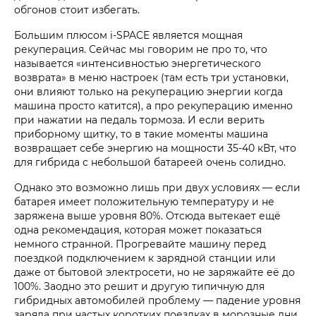
обгонов стоит избегать.
Большим плюсом i‑SPACE является мощная
рекуперация. Сейчас мы говорим не про то, что
называется «интенсивностью энергетического
возврата» в меню настроек (там есть три установки,
они влияют только на рекуперацию энергии когда
машина просто катится), а про рекуперацию именно
при нажатии на педаль тормоза. И если верить
приборному щитку, то в такие моменты машина
возвращает себе энергию на мощности 35-40 кВт, что
для гибрида с небольшой батареей очень солидно.
Однако это возможно лишь при двух условиях — если
батарея имеет положительную температуру и не
заряжена выше уровня 80%. Отсюда вытекает ещё
одна рекомендация, которая может показаться
немного странной. Прогревайте машину перед
поездкой подключением к зарядной станции или
даже от бытовой электросети, но не заряжайте её до
100%. Заодно это решит и другую типичную для
гибридных автомобилей проблему — падение уровня
заряда при частых коротких поездках в морозные дни.