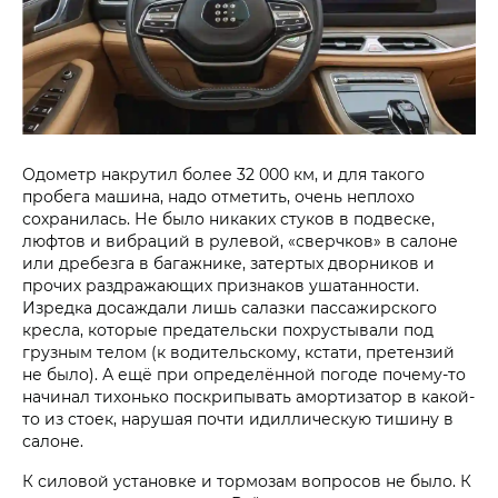
Одометр накрутил более 32 000 км, и для такого
пробега машина, надо отметить, очень неплохо
сохранилась. Не было никаких стуков в подвеске,
люфтов и вибраций в рулевой, «сверчков» в салоне
или дребезга в багажнике, затертых дворников и
прочих раздражающих признаков ушатанности.
Изредка досаждали лишь салазки пассажирского
кресла, которые предательски похрустывали под
грузным телом (к водительскому, кстати, претензий
не было). А ещё при определённой погоде почему-то
начинал тихонько поскрипывать амортизатор в какой-
то из стоек, нарушая почти идиллическую тишину в
салоне.
К силовой установке и тормозам вопросов не было. К