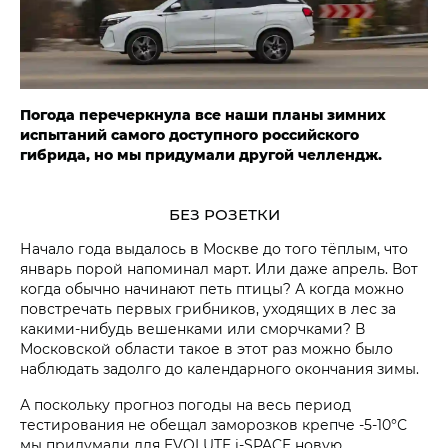
Погода перечеркнула все наши планы зимних
испытаний самого доступного российского
гибрида, но мы придумали другой челлендж.
БЕЗ РОЗЕТКИ
Начало года выдалось в Москве до того тёплым, что
январь порой напоминал март. Или даже апрель. Вот
когда обычно начинают петь птицы? А когда можно
повстречать первых грибников, уходящих в лес за
какими-нибудь вешенками или сморчками? В
Московской области такое в этот раз можно было
наблюдать задолго до календарного окончания зимы.
А поскольку прогноз погоды на весь период
тестирования не обещал заморозков крепче -5-10°С
мы придумали для EVOLUTE i‑SPACE новую