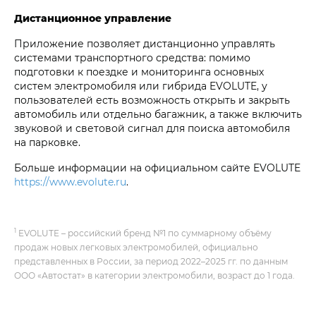
Дистанционное управление
Приложение позволяет дистанционно управлять
системами транспортного средства: помимо
подготовки к поездке и мониторинга основных
систем электромобиля или гибрида EVOLUTE, у
пользователей есть возможность открыть и закрыть
автомобиль или отдельно багажник, а также включить
звуковой и световой сигнал для поиска автомобиля
на парковке.
Больше информации на официальном сайте EVOLUTE
https://www.evolute.ru
.
1
EVOLUTE – российский бренд №1 по суммарному объёму
продаж новых легковых электромобилей, официально
представленных в России, за период 2022–2025 гг. по данным
ООО «Автостат» в категории электромобили, возраст до 1 года.