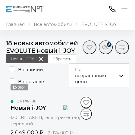
Главная
Все автомобили
EVOLUTE i-JOY
18 новых автомобилей
6
EVOLUTE новый i⁠-⁠JOY
Новый i-JOY
Сбросить
В наличии
По
возрастанию
В поставке
цены
360°
В наличии
Новый i-JOY
120 кВт, АКПП, электричество,
передний
2 049 000 ₽
2 974 000 ₽