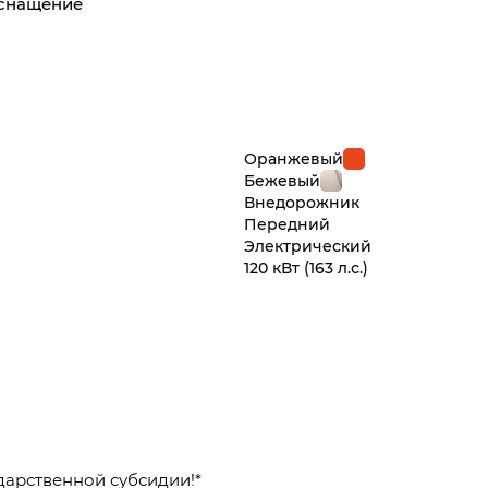
оснащение
Оранжевый
Бежевый
Внедорож­ник
Передний
Электрический
120 кВт
(163 л.с.
)
дарственной субсидии!*