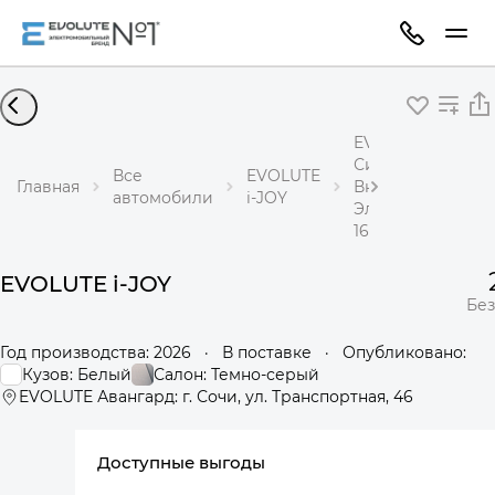
EVOLUTE i-JOY
Сити+
Все
EVOLUTE
Главная
Внедорожник
автомобили
i-JOY
Электричество
163 л.с. АКПП
EVOLUTE i-JOY
Без
Год производства: 2026
·
В поставке
·
Опубликовано:
Кузов: Белый
Салон: Темно-серый
EVOLUTE Авангард: г. Сочи, ул. Транспортная, 46
Доступные выгоды
360°