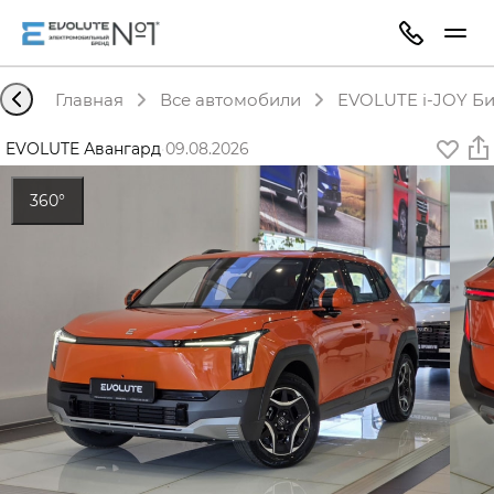
Главная
Все автомобили
EVOLUTE i-JOY Би
EVOLUTE Авангард
·
09.08.2026
360°